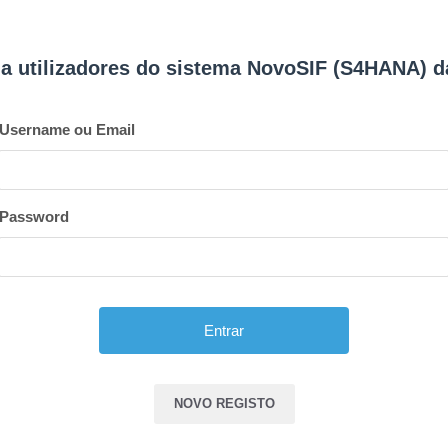
o a utilizadores do sistema NovoSIF (S4HANA) 
Username ou Email
Password
A
l
NOVO REGISTO
t
e