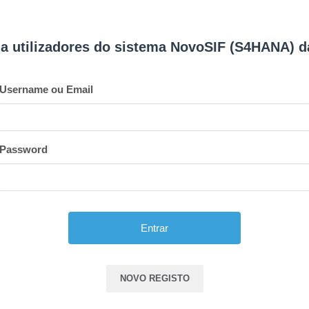
o a utilizadores do sistema NovoSIF (S4HANA) 
Username ou Email
Password
A
l
NOVO REGISTO
t
e